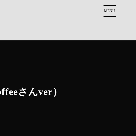
MENU
eeさんver）