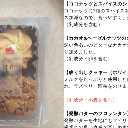
【ココナッツとスパイスのシ
ココナッツに3種のスパイス
ス加減なので、食べやすく、
（乳成分を含む）
【カカオ&ヘーゼルナッツの
深い色あいのビターなカカオ
り加えました。
（乳成分・卵を含む）
【絞り出しクッキー（ホワイ
ミルクをたっぷりと使用した
れ、ラズベリー顆粒をのせま
（乳成分・小麦を含む）
【発酵バターのフロランタン
発酵バターを生地にもフィリ
歯切れの良い食感が楽しめま