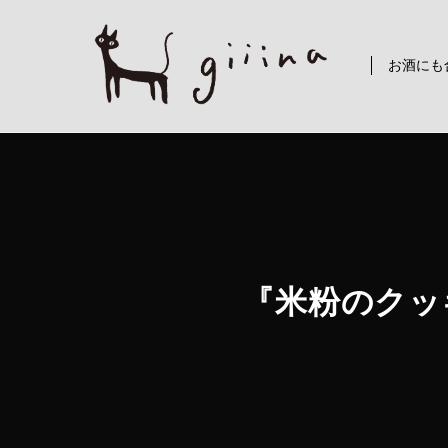
コ
ン
テ
お酒にも
ン
ツ
に
ス
キ
ッ
プ
『米粉のクッキ