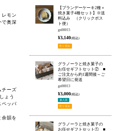
【ブランデーケーキ2種＋
焼き菓子4種セット】※送
。レモン
料込み （クリックポス
かで奥深
ト便）
gn00015
¥3,140
(税込)
売り切れ
グラノーラと焼き菓子の
お任せギフトセット② ■
ご注文から約1週間後～ご
希望日に発送
gn00013
ムチーズ
¥3,000
(税込)
しょう
新入荷
スペッパ
売り切れ
と余韻を
グラノーラと焼き菓子の
お任せギフトセット① ■