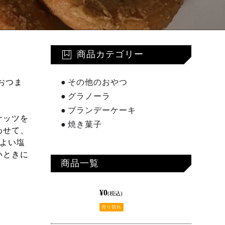
商品カテゴリー
その他のおやつ
おつま
グラノーラ
ブランデーケーキ
ナッツを
焼き菓子
わせて、
どよい塩
いときに
商品一覧
¥0
(税込)
売り切れ