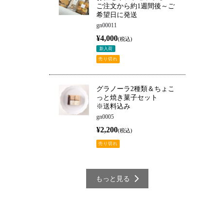
ご注文から約1週間後～ご
希望日に発送
gn00011
¥4,000
(税込)
新入荷
売り切れ
グラノーラ2種類＆ちょこ
っと焼き菓子セット
※送料込み
gn0005
¥2,200
(税込)
売り切れ
もっと見る