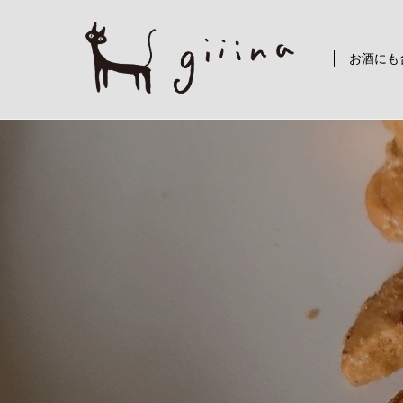
コ
ン
テ
お酒にも
ン
ツ
に
ス
キ
ッ
プ