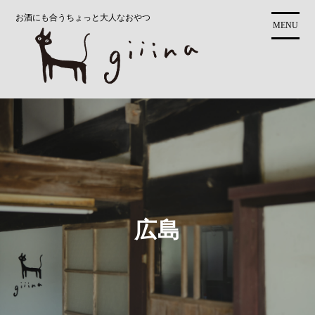
コ
お酒にも合うちょっと大人なおやつ
ン
MENU
テ
ン
ツ
に
ス
キ
ッ
プ
広島