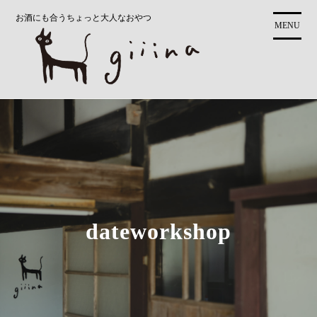
コ
お酒にも合うちょっと大人なおやつ
ン
MENU
テ
ン
ツ
に
ス
キ
ッ
プ
dateworkshop