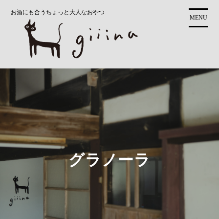
コ
お酒にも合うちょっと大人なおやつ
ン
MENU
テ
ン
ツ
に
ス
キ
ッ
プ
グラノーラ